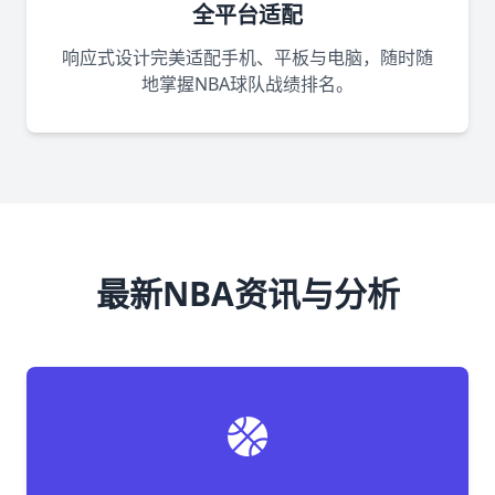
全平台适配
响应式设计完美适配手机、平板与电脑，随时随
地掌握NBA球队战绩排名。
最新NBA资讯与分析