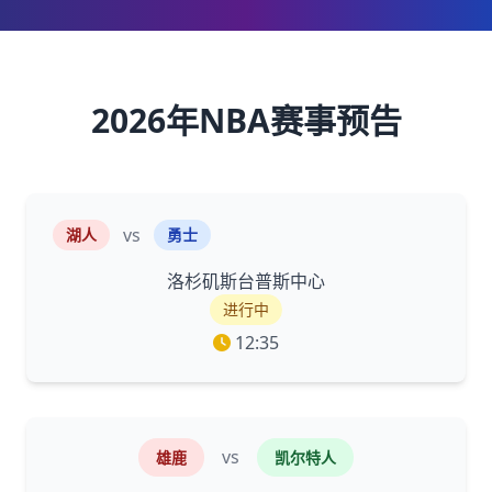
2026年NBA赛事预告
vs
湖人
勇士
洛杉矶斯台普斯中心
进行中
12:35
vs
雄鹿
凯尔特人