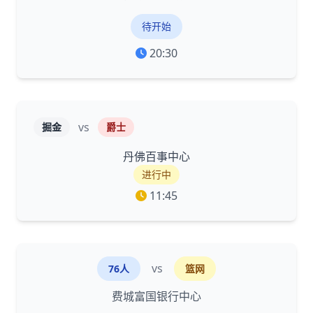
待开始
20:30
vs
掘金
爵士
丹佛百事中心
进行中
11:45
vs
76人
篮网
费城富国银行中心