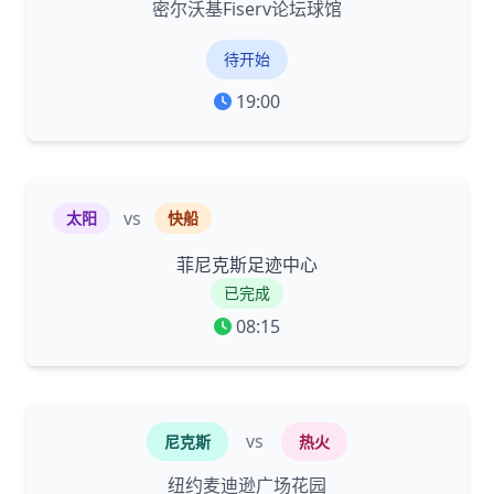
密尔沃基Fiserv论坛球馆
待开始
19:00
vs
太阳
快船
菲尼克斯足迹中心
已完成
08:15
vs
尼克斯
热火
纽约麦迪逊广场花园