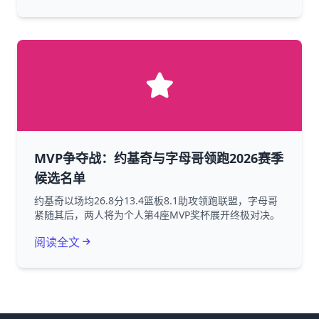
MVP争夺战：约基奇与字母哥领跑2026赛季
候选名单
约基奇以场均26.8分13.4篮板8.1助攻领跑联盟，字母哥
紧随其后，两人将为个人第4座MVP奖杯展开终极对决。
阅读全文