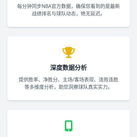
每分钟同步NBA官方数据，确保您看到的是最新
战绩排名与球队动态，绝无延迟。
深度数据分析
提供胜率、净胜分、主场/客场表现、连败连胜
等多维度分析，助您洞察球队真实实力。